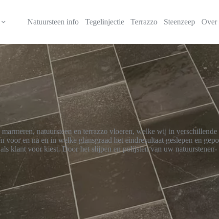
Natuursteen info
Tegelinjectie
Terrazzo
Steenzeep
Over 
marmeren, natuursteen en terrazzo vloeren, welke wij in verschillende
en voor en na en in welke glansgraad het eindresultaat geslepen en gepol
als klant voor kiest. Door het slijpen en polijsten van uw natuurstenen-