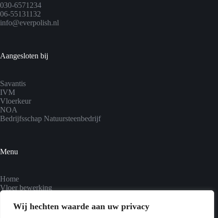
030-6571234
06-55131132
info@everpolish.nl
Aangesloten bij
Savantis
IVM
Vloerkeur
NOA
Bedrijfsschap Natuursteenbedrijf
Menu
Home
Vloer bewerking
Natuursteen info
Tegelinjectie
Wij hechten waarde aan uw privacy
Terrazzo