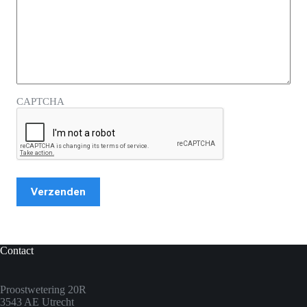
CAPTCHA
Contact
Proostwetering 20R
3543 AE Utrecht